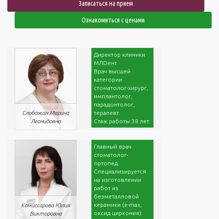
Записаться на прием
Ознакомиться с ценами
Директор клиники
МЛDент
Врач высшей
категории
стоматолог-хирург,
имплантолог,
парадонтолог,
терапевт.
Слобожан Марина
Стаж работы 38 лет.
Леонидовна
Главный врач
стоматолог-
ортопед.
Специализируется
на изготовлении
работ из
безметалловой
керамики (e-max,
Комиссарова Юлия
оксид циркония):
Викторовна