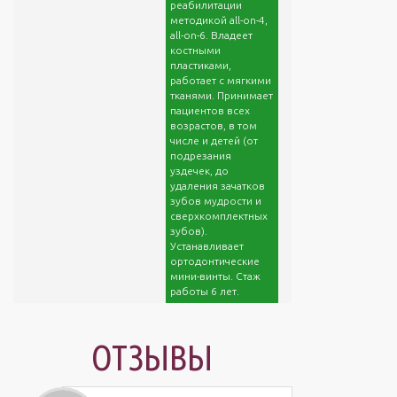
реабилитации
методикой all-on-4,
all-on-6. Владеет
костными
пластиками,
работает с мягкими
тканями. Принимает
пациентов всех
возрастов, в том
числе и детей (от
подрезания
уздечек, до
удаления зачатков
зубов мудрости и
сверхкомплектных
зубов).
Устанавливает
ортодонтические
мини-винты. Стаж
работы 6 лет.
ОТЗЫВЫ