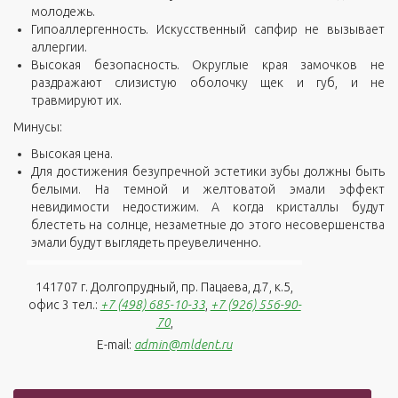
молодежь.
Гипоаллергенность. Искусственный сапфир не вызывает
аллергии.
Высокая безопасность. Округлые края замочков не
раздражают слизистую оболочку щек и губ, и не
травмируют их.
Минусы:
Высокая цена.
Для достижения безупречной эстетики зубы должны быть
белыми. На темной и желтоватой эмали эффект
невидимости недостижим. А когда кристаллы будут
блестеть на солнце, незаметные до этого несовершенства
эмали будут выглядеть преувеличенно.
141707 г. Долгопрудный, пр. Пацаева, д.7, к.5,
офис 3 тел.:
+7 (498) 685-10-33
,
+7 (926) 556-90-
70
,
E-mail:
admin@mldent.ru