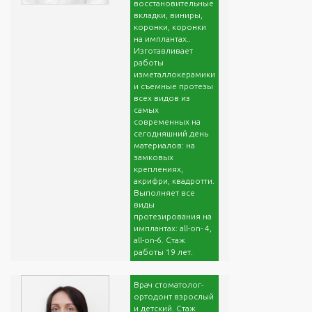
восстановительные
вкладки, виниры,
коронки, коронки
на имплантах..
Изготавливает
работы
изметаллокерамики
и съемные протезы
всех видов из
самых
современных на
сегодняшний день
материалов: на
замковых
креплениях,
акрифри, квадротти.
Выполняет все
виды
протезирования на
имплантах: all-оn- 4,
all-on-6. Стаж
работы 19 лет.
Врач стоматолог-
ортодонт взрослый
и детский. Стаж