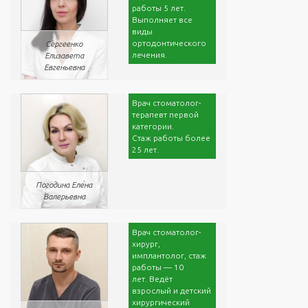
работы 5 лет.
Выполняет все
виды
ортодонтического
Сергеенко
лечения.
Елизавета
Евгеньевна
Врач стоматолог-
терапевт первой
категории.
Cтаж работы более
25 лет.
Погодина Елена
Валерьевна
Врач стоматолог-
хирург,
имплантолог, стаж
работы — 10
лет. Ведёт
взрослый и детский
хирургический