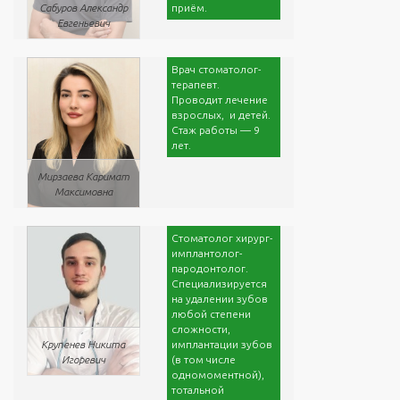
приём.
Сабуров Александр
Евгеньевич
Врач стоматолог-
терапевт.
Проводит лечение
взрослых, и детей.
Стаж работы — 9
лет.
Мирзаева Каримат
Максимовна
Стоматолог хирург-
имплантолог-
пародонтолог.
Специализируется
на удалении зубов
любой степени
сложности,
имплантации зубов
Крупенев Никита
(в том числе
Игоревич
одномоментной),
тотальной