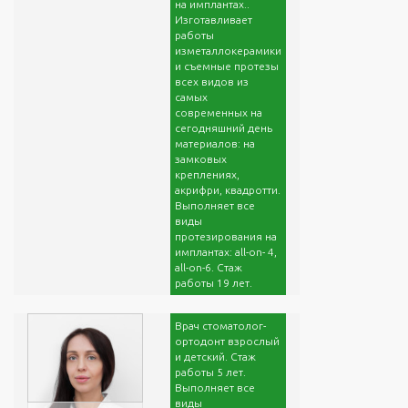
на имплантах..
Изготавливает
работы
изметаллокерамики
и съемные протезы
всех видов из
самых
современных на
сегодняшний день
материалов: на
замковых
креплениях,
акрифри, квадротти.
Выполняет все
виды
протезирования на
имплантах: all-оn- 4,
all-on-6. Стаж
работы 19 лет.
Врач стоматолог-
ортодонт взрослый
и детский. Стаж
работы 5 лет.
Выполняет все
виды