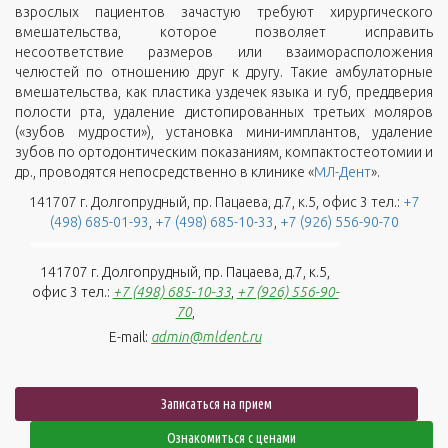
взрослых пациентов зачастую требуют хирургического
вмешательства, которое позволяет исправить
несоответствие размеров или взаиморасположения
челюстей по отношению друг к другу. Такие амбулаторные
вмешательства, как пластика уздечек языка и губ, преддверия
полости рта, удаление дистопированных третьих моляров
(«зубов мудрости»), установка мини-имплантов, удаление
зубов по ортодонтическим показаниям, компактостеотомии и
др., проводятся непосредственно в клинике «
МЛ-Дент
».
141707 г. Долгопрудный, пр. Пацаева, д.7, к.5, офис 3 тел.:
+7
(498) 685-01-93
,
+7 (498) 685-10-33
,
+7 (926) 556-90-70
141707 г. Долгопрудный, пр. Пацаева, д.7, к.5,
офис 3 тел.:
+7 (498) 685-10-33
,
+7 (926) 556-90-
70
,
E-mail:
admin@mldent.ru
Записаться на прием
Ознакомиться с ценами