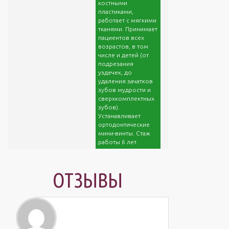
костными
пластиками,
работает с мягкими
тканями. Принимает
пациентов всех
возрастов, в том
числе и детей (от
подрезания
уздечек, до
удаления зачатков
зубов мудрости и
сверхкомплектных
зубов).
Устанавливает
ортодонтические
мини-винты. Стаж
работы 6 лет.
ОТЗЫВЫ