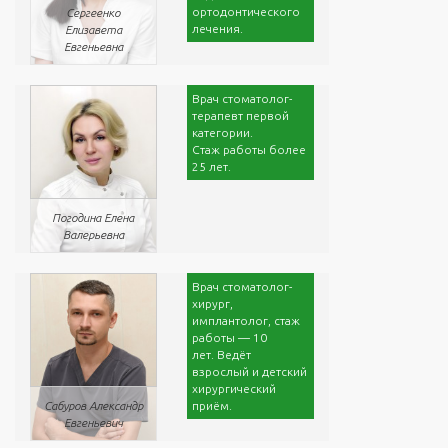
ортодонтического
Сергеенко
лечения.
Елизавета
Евгеньевна
Врач стоматолог-
терапевт первой
категории.
Cтаж работы более
25 лет.
Погодина Елена
Валерьевна
Врач стоматолог-
хирург,
имплантолог, стаж
работы — 10
лет. Ведёт
взрослый и детский
хирургический
приём.
Сабуров Александр
Евгеньевич