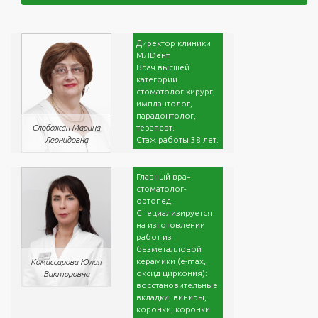
Директор клиники
МЛDент
Врач высшей
категории
стоматолог-хирург,
имплантолог,
парадонтолог,
терапевт.
Слобожан Марина
Стаж работы 38 лет.
Леонидовна
Главный врач
стоматолог-
ортопед.
Специализируется
на изготовлении
работ из
безметалловой
керамики (e-max,
Комиссарова Юлия
оксид циркония):
Викторовна
восстановительные
вкладки, виниры,
коронки, коронки