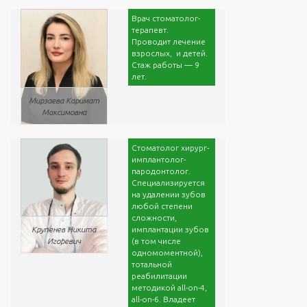
Врач стоматолог-
терапевт.
Проводит лечение
взрослых, и детей.
Стаж работы — 9
лет.
Мирзаева Каримат
Максимовна
Стоматолог хирург-
имплантолог-
пародонтолог.
Специализируется
на удалении зубов
любой степени
сложности,
имплантации зубов
Крупенев Никита
(в том числе
Игоревич
одномоментной),
тотальной
реабилитации
методикой all-on-4,
all-on-6. Владеет